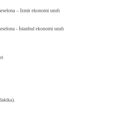
arselona – İzmir ekonomi sınıfı
rselona - İstanbul ekonomi sınıfı
ri
dakika).