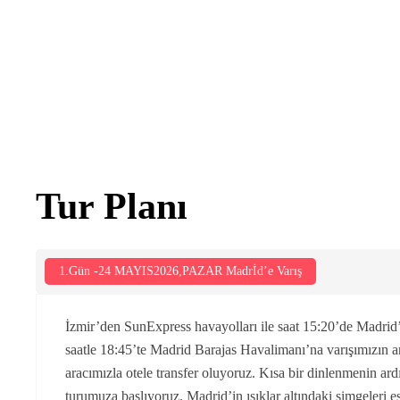
Tur Planı
1.Gün -24 MAYIS2026,PAZAR Madrİd’e Varış
İzmir’den SunExpress havayolları ile saat 15:20’de Madrid’
saatle 18:45’te Madrid Barajas Havalimanı’na varışımızın a
aracımızla otele transfer oluyoruz. Kısa bir dinlenmenin ard
turumuza başlıyoruz. Madrid’in ışıklar altındaki simgeleri e