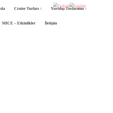
zda
Cruise Turları
Yurtdışı Turlarımız
MICE – Etkinlikler
İletişim