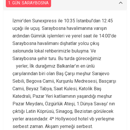
1. GÜN: SARAYBOSNA
İzmir’den Sunexpress ile 10:35 İstanbul’dan 12:45
uçağı ile uçuş. Saraybosna havalimanına varışın
ardından Gümrük işlemleri ve yerel saat ile 14:00’de
Saraybosna havalimanı dışhatlar yolcu çıkış
salonunda lokal rehberimizle buluşma. Ve
Saraybosna şehir turu. Bu turda göreceğimiz
yerler; İlk durağımız Balkanlar’ın en ünlü
çarşılarından biri olan Baş Çarşı meşhur Sarajevo
Sebili, Begova Camii, Kurşunlu Medresesi, Basçarşı
Camii, Beyaz Tabya, Saat Kulesi, Katolik Baş
Katedrali, Pazar Yeri katliamının yaşandığı meşhur
Pazar Meydanı, Özgürlük Ateşi, 1.Dünya Savaşı’ nın
çıktığı Latin Köprüsü, Sinagog, Bezistan görülecek
yerler arasındadır. 4* Hollywood hotel vb yerleşme
serbest zaman. Akşam yemeği serbest.